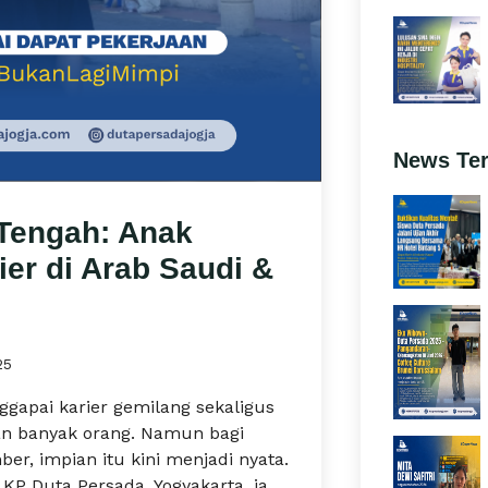
News Te
 Tengah: Anak
ier di Arab Saudi &
25
gapai karier gemilang sekaligus
an banyak orang. Namun bagi
r, impian itu kini menjadi nyata.
KP Duta Persada, Yogyakarta, ia