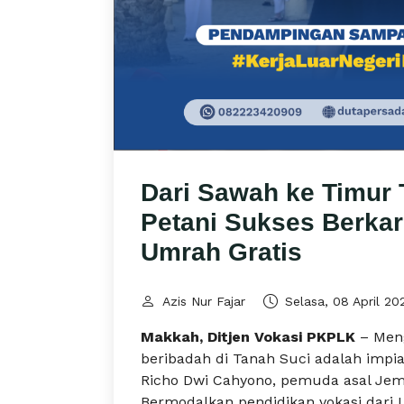
Dari Sawah ke Timur
Petani Sukses Berkar
Umrah Gratis
Azis Nur Fajar
Selasa, 08 April 20
Makkah, Ditjen Vokasi PKPLK
– Meng
beribadah di Tanah Suci adalah impi
Richo Dwi Cahyono, pemuda asal Jembe
Bermodalkan pendidikan vokasi dari L