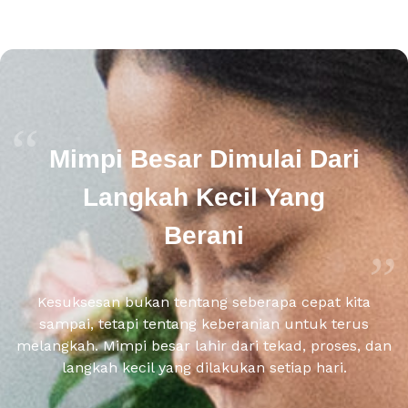
“
Mimpi Besar Dimulai Dari
Langkah Kecil Yang
Berani
”
Kesuksesan bukan tentang seberapa cepat kita
sampai, tetapi tentang keberanian untuk terus
melangkah. Mimpi besar lahir dari tekad, proses, dan
langkah kecil yang dilakukan setiap hari.