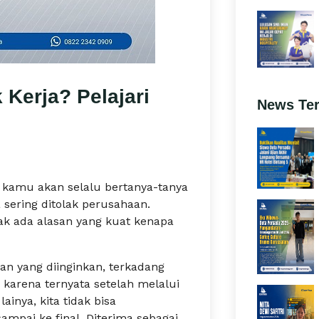
 Kerja? Pelajari
News Te
n kamu akan selalu bertanya-tanya
a sering ditolak perusahaan.
ak ada alasan yang kuat kenapa
n yang diinginkan, terkadang
arena ternyata setelah melalui
ainya, kita tidak bisa
ampai ke final. Diterima sebagai