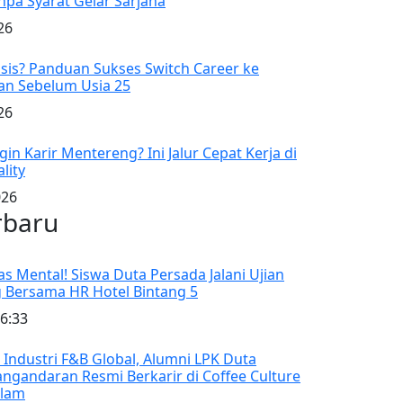
npa Syarat Gelar Sarjana
26
isis? Panduan Sukses Switch Career ke
an Sebelum Usia 25
26
in Karir Mentereng? Ini Jalur Cepat Kerja di
lity
026
rbaru
as Mental! Siswa Duta Persada Jalani Ujian
 Bersama HR Hotel Bintang 5
6:33
Industri F&B Global, Alumni LPK Duta
angandaran Resmi Berkarir di Coffee Culture
alam