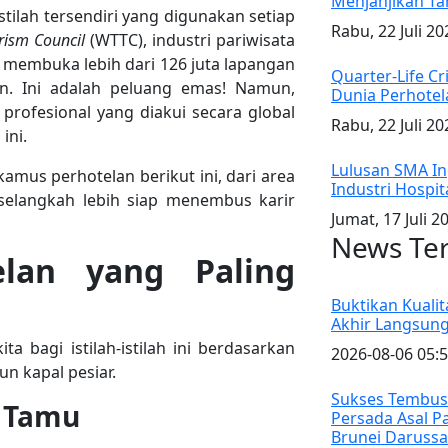
Menjanjikan Ta
stilah tersendiri yang digunakan setiap
Rabu, 22 Juli 20
rism Council
(WTTC), industri pariwisata
 membuka lebih dari 126 juta lapangan
Quarter-Life Cr
n. Ini adalah peluang emas! Namun,
Dunia Perhotel
rofesional yang diakui secara global
Rabu, 22 Juli 20
ini.
Lulusan SMA Ing
m kamus perhotelan berikut ini, dari area
Industri Hospita
selangkah lebih siap menembus karir
Jumat, 17 Juli 2
News Te
elan yang Paling
Buktikan Kualit
Akhir Langsung
bagi istilah-istilah ini berdasarkan
2026-08-06 05:5
n kapal pesiar.
Sukses Tembus 
n Tamu
Persada Asal P
Brunei Daruss