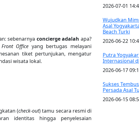
2026-07-01 14:4
Wujudkan Mimpi
Asal Yogyakart
Beach Turki
an: sebenarnya
concierge adalah
apa?
2026-06-22 10:4
a
Front Office
yang bertugas melayani
esanan tiket pertunjukan, mengatur
Putra Yogyakart
Internasional d
asi wisata lokal.
2026-06-17 09:1
Sukses Tembus 
Persada Asal Tu
2026-06-15 08:5
gkatan (
check-out
) tamu secara resmi di
ran identitas hingga penyelesaian