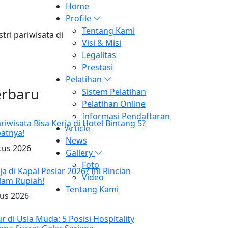
Home
Profile
Tentang Kami
ri pariwisata di
Visi & Misi
Legalitas
Prestasi
Pelatihan
erbaru
Sistem Pelatihan
Pelatihan Online
Informasi Pendaftaran
iwisata Bisa Kerja di Hotel Bintang 5?
Article
patnya!
News
tus 2026
Gallery
Foto
ja di Kapal Pesiar 2026? Ini Rincian
Video
lam Rupiah!
Tentang Kami
tus 2026
di Usia Muda: 5 Posisi Hospitality