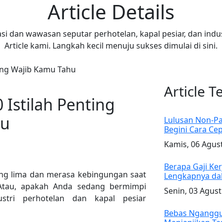
Article Details
si dan wawasan seputar perhotelan, kapal pesiar, dan indust
Article kami. Langkah kecil menuju sukses dimulai di sini.
yang Wajib Kamu Tahu
Article T
 Istilah Penting
hu
Lulusan Non-Par
Begini Cara Ce
Kamis, 06 Agus
Berapa Gaji Ker
ng lima dan merasa kebingungan saat
Lengkapnya da
Atau, apakah Anda sedang bermimpi
Senin, 03 Agus
stri perhotelan dan kapal pesiar
Bebas Nganggur 