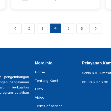
4
2
3
5
6
More Info
Pelayanan Kam
Home
Senin s.d Juma'a
ada pengembangan
Tentang Kami
Dengan pengalaman
08.00 s.d 16.00
alumni berkualitas
Foto
 program pelatihan
Video
Terms of service