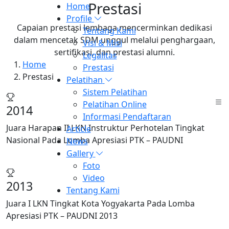
Prestasi
Home
Profile
Capaian prestasi lembaga mencerminkan dedikasi
Tentang Kami
dalam mencetak SDM unggul melalui penghargaan,
Visi & Misi
sertifikasi, dan prestasi alumni.
Legalitas
Home
Prestasi
Prestasi
Pelatihan
Sistem Pelatihan
Pelatihan Online
2014
Informasi Pendaftaran
Juara Harapan II LKN Instruktur Perhotelan Tingkat
Article
Nasional Pada Lomba Apresiasi PTK – PAUDNI
News
Gallery
Foto
Video
2013
Tentang Kami
Juara I LKN Tingkat Kota Yogyakarta Pada Lomba
Apresiasi PTK – PAUDNI 2013