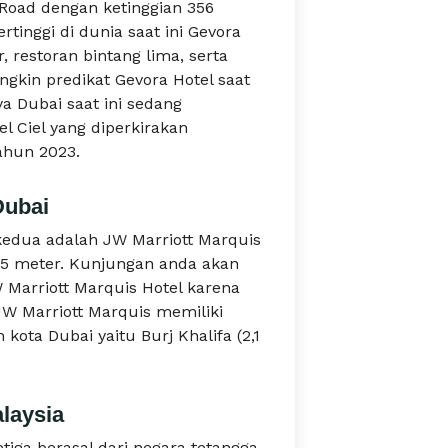
 Road dengan ketinggian 356
rtinggi di dunia saat ini Gevora
, restoran bintang lima, serta
kin predikat Gevora Hotel saat
ya Dubai saat ini sedang
 Ciel yang diperkirakan
hun 2023.
Dubai
 kedua adalah JW Marriott Marquis
 355 meter. Kunjungan anda akan
 Marriott Marquis Hotel karena
JW Marriott Marquis memiliki
 kota Dubai yaitu Burj Khalifa (2,1
laysia
ketiga berasal dari negara tetangga