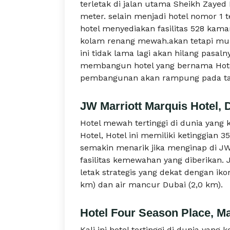
terletak di jalan utama Sheikh Zayed
meter. selain menjadi hotel nomor 1 te
hotel menyediakan fasilitas 528 kamar
kolam renang mewah.akan tetapi mung
ini tidak lama lagi akan hilang pasaln
membangun hotel yang bernama Hotel
pembangunan akan rampung pada ta
JW Marriott Marquis Hotel, 
Hotel mewah tertinggi di dunia yang
Hotel, Hotel ini memiliki ketinggian
semakin menarik jika menginap di JW
fasilitas kemewahan yang diberikan. 
letak strategis yang dekat dengan ikon
km) dan air mancur Dubai (2,0 km).
Hotel Four Season Place, Ma
Kali ini hotel tertinggi di dunia yang 